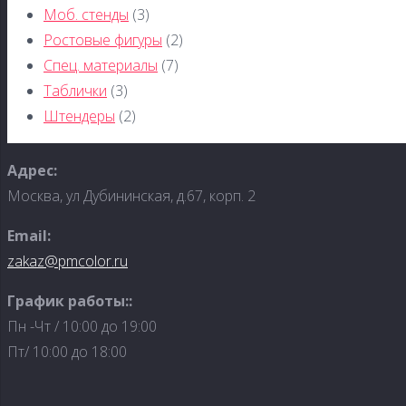
Моб. стенды
(3)
Ростовые фигуры
(2)
Спец. материалы
(7)
Таблички
(3)
Штендеры
(2)
Адрес:
Москва, ул Дубининская, д.67, корп. 2
Email:
zakaz@pmcolor.ru
График работы::
Пн -Чт / 10:00 до 19:00
Пт/ 10:00 до 18:00